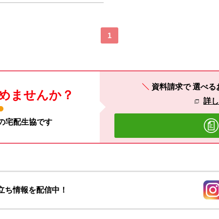
1
資料請求で
選べる
めませんか？
詳
材の宅配生協です
立ち情報を配信中！
別の