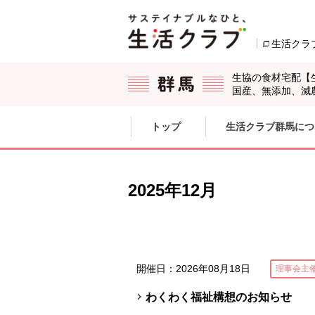
本文へジャンプする。
ページの先頭です。
生活クラ
生協の食材宅配【
国産、無添加、減
ここからサイト内共通メニューです。
サイト内共通メニューをスキップする
トップ
生活クラブ群馬につ
サイト内共通メニューここまで。
2025年12月
開催日：2026年08月18日
理事会主
わくわく福祉構想のお知らせ