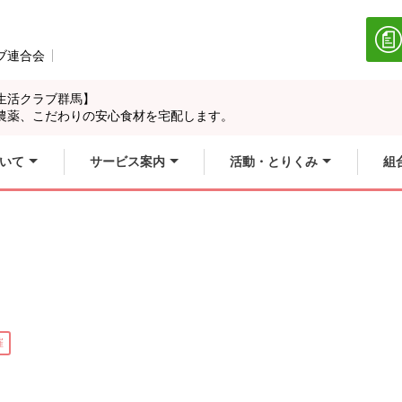
ブ連合会
別のウィンドウで開きます。
生活クラブ群馬】
農薬、こだわりの安心食材を宅配します。
いて
サービス案内
活動・とりくみ
組
催