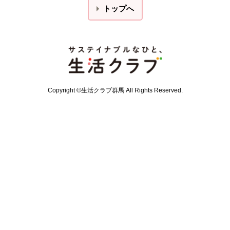
トップへ
本文ここまで。
ここから共通フッターメニューです。
Copyright ©生活クラブ群馬 All Rights Reserved.
共通フッターメニューここまで。