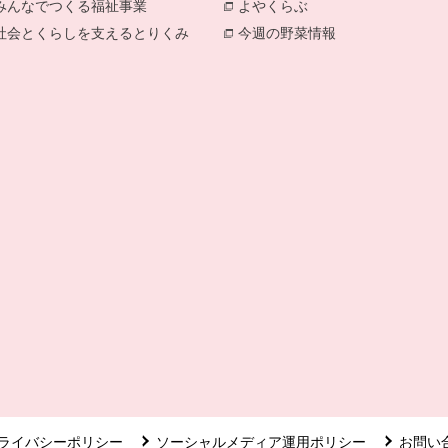
みんなでつくる福祉事業
別のウィンドウで開きます。
よやくらぶ
別のウィンドウで開き
社会とくらしを支えるとりくみ
別のウィンドウで開きます。
今週の野菜情報
別のウィンドウで
ライバシーポリシー
ソーシャルメディア運用ポリシー
お問い