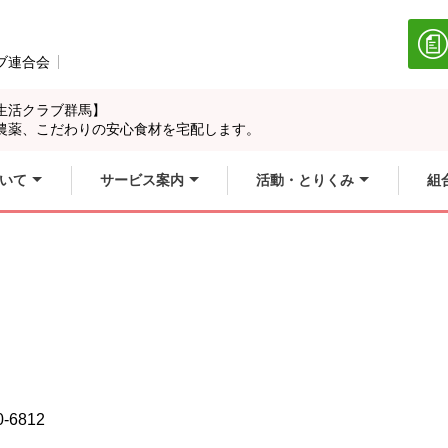
ブ連合会
別のウィンドウで開きます。
生活クラブ群馬】
農薬、こだわりの安心食材を宅配します。
いて
サービス案内
活動・とりくみ
組
0-6812