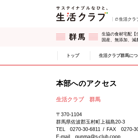
本文へジャンプする。
ページの先頭です。
生活クラ
生協の食材宅配【
国産、無添加、減
ここからサイト内共通メニューです。
サイト内共通メニューをスキップする
トップ
生活クラブ群馬につ
サイト内共通メニューここまで。
本部へのアクセス
生活クラブ 群馬
〒370-1104
群馬県佐波郡玉村町上福島20-3
TEL 0270-30-6811 / FAX 0270-3
E-mail
gunma@s-club.coop