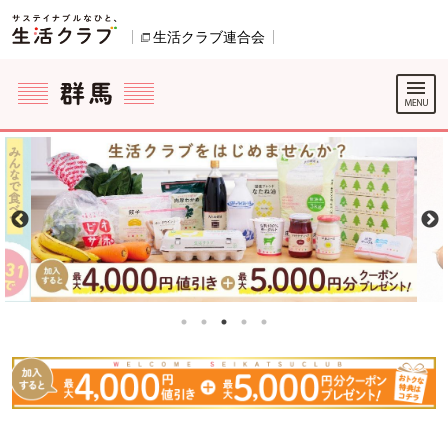
本文へジャンプする。
ページの先頭です。
生活クラブ連合会
別のウィンドウで開きます。
ここからサイト内共通メニューです。
サイト内共通メニューをスキップする
サイト内共通メニューここまで。