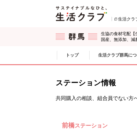
本文へジャンプする。
ページの先頭です。
生活クラ
生協の食材宅配【
国産、無添加、減
ここからサイト内共通メニューです。
サイト内共通メニューをスキップする
トップ
生活クラブ群馬につ
サイト内共通メニューここまで。
ステーション情報
共同購入の相談、組合員でない方
前橋
ステーション