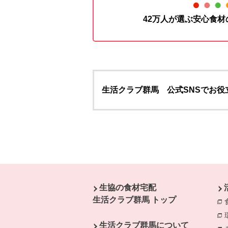
42万人が選ぶ安心食
生活クラブ群馬 公式SNSでお役
本文ここまで。
ここから共通フッターメニューです。
生協の食材宅配
生活クラブ群馬 トップ
生活クラブ群馬について