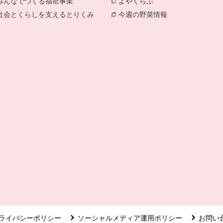
みんなでつくる福祉事業
別のウィンドウで開きます。
よやくらぶ
別のウィンドウで開き
社会とくらしを支えるとりくみ
別のウィンドウで開きます。
今週の野菜情報
別のウィンドウで
ライバシーポリシー
ソーシャルメディア運用ポリシー
お問い