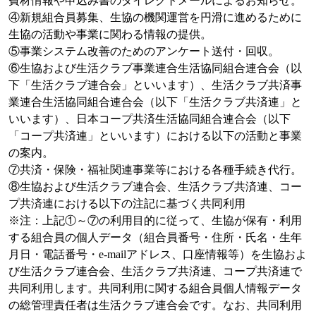
費材情報や申込み書のダイレクトメールによるお知らせ。
④新規組合員募集、生協の機関運営を円滑に進めるために
生協の活動や事業に関わる情報の提供。
⑤事業システム改善のためのアンケート送付・回収。
⑥生協および生活クラブ事業連合生活協同組合連合会（以
下「生活クラブ連合会」といいます）、生活クラブ共済事
業連合生活協同組合連合会（以下「生活クラブ共済連」と
いいます）、日本コープ共済生活協同組合連合会（以下
「コープ共済連」といいます）における以下の活動と事業
の案内。
⑦共済・保険・福祉関連事業等における各種手続き代行。
⑧生協および生活クラブ連合会、生活クラブ共済連、コー
プ共済連における以下の注記に基づく共同利用
※注：上記①～⑦の利用目的に従って、生協が保有・利用
する組合員の個人データ（組合員番号・住所・氏名・生年
月日・電話番号・e-mailアドレス、口座情報等）を生協およ
び生活クラブ連合会、生活クラブ共済連、コープ共済連で
共同利用します。共同利用に関する組合員個人情報データ
の総管理責任者は生活クラブ連合会です。なお、共同利用