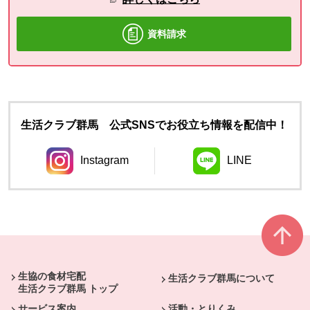
資料請求
生活クラブ群馬 公式SNSでお役立ち情報を配信中！
Instagram
LINE
別のウィンドウで開きます。
別のウィンドウ
本文ここまで。
ここから共通フッターメニューです。
生協の食材宅配
生活クラブ群馬について
生活クラブ群馬 トップ
サービス案内
活動・とりくみ