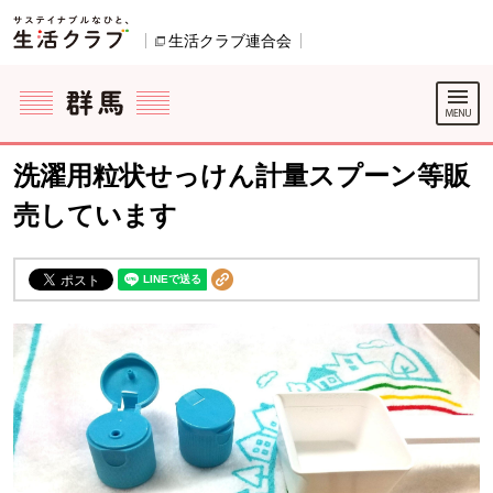
本文へジャンプする。
ページの先頭です。
生活クラブ連合会
別のウィンドウで開きます。
ここからサイト内共通メニューです。
サイト内共通メニューをスキップする
サイト内共通メニューここまで。
洗濯用粒状せっけん計量スプーン等販
売しています