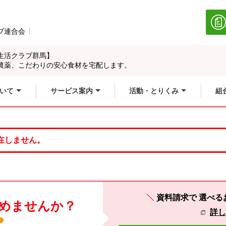
ブ連合会
別のウィンドウで開きます。
生活クラブ群馬】
農薬、こだわりの安心食材を宅配します。
いて
サービス案内
活動・とりくみ
組
在しません。
資料請求で
選べる
めませんか？
詳