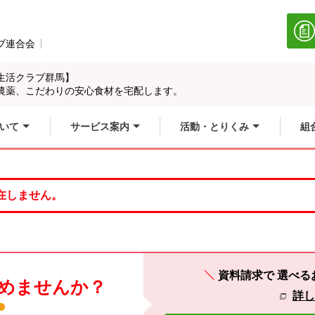
ブ連合会
別のウィンドウで開きます。
生活クラブ群馬】
農薬、こだわりの安心食材を宅配します。
いて
サービス案内
活動・とりくみ
組
在しません。
資料請求で
選べる
めませんか？
詳