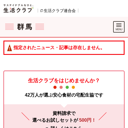
本文へジャンプする。
ページの先頭です。
生活クラブ連合会
別のウィンドウで開きます。
ここからサイト内共通メニューです。
サイト内共通メニューをスキップする
サイト内共通メニューここまで。
指定されたニュース・記事は存在しません。
生活クラブをはじめませんか？
42万人が選ぶ安心食材の宅配生協です
資料請求で
選べるお試しセットが
500円！