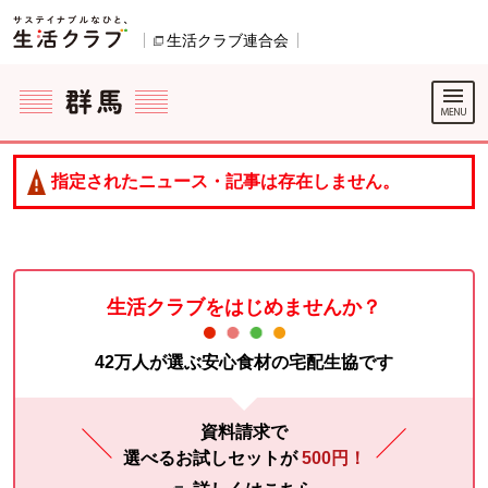
本文へジャンプする。
ページの先頭です。
生活クラブ連合会
別のウィンドウで開きます。
ここからサイト内共通メニューです。
サイト内共通メニューをスキップする
サイト内共通メニューここまで。
指定されたニュース・記事は存在しません。
生活クラブをはじめませんか？
42万人が選ぶ安心食材の宅配生協です
資料請求で
選べるお試しセットが
500円！