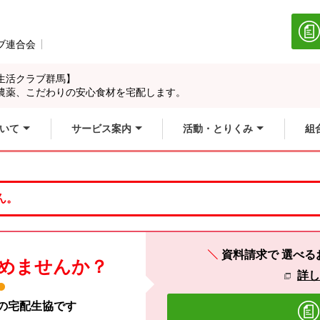
ブ連合会
別のウィンドウで開きます。
生活クラブ群馬】
農薬、こだわりの安心食材を宅配します。
いて
サービス案内
活動・とりくみ
組
ん。
資料請求で
選べる
めませんか？
詳
材の宅配生協です