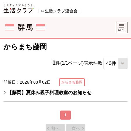
本文へジャンプする。
ページの先頭です。
生活クラブ連合会
別のウィンドウで開きます。
ここからサイト内共通メニューです。
サイト内共通メニューをスキップする
サイト内共通メニューここまで。
からまち藤岡
1
件(1/1ページ)
表示件数
開催日：2026年08月02日
からまち藤岡
【藤岡】夏休み親子料理教室のお知らせ
1
前へ
次へ