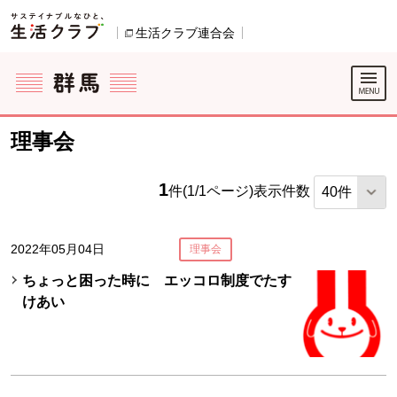
本文へジャンプする。
ページの先頭です。
生活クラブ連合会
別のウィンドウで開きます。
ここからサイト内共通メニューです。
サイト内共通メニューをスキップする
サイト内共通メニューここまで。
理事会
1
件(1/1ページ)
表示件数
2022年05月04日
理事会
ちょっと困った時に エッコロ制度でたす
けあい