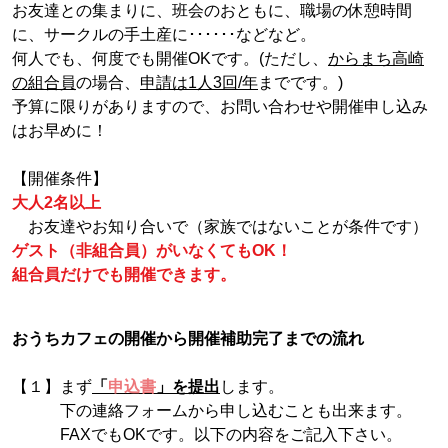
お友達との集まりに、班会のおともに、職場の休憩時間
に、サークルの手土産に･･････などなど。
何人でも、何度でも開催OKです。(ただし、
からまち高崎
の組合員
の場合、
申請は1人3回/年
までです。)
予算に限りがありますので、お問い合わせや開催申し込み
はお早めに！
【開催条件】
大人2名以上
お友達やお知り合いで（家族ではないことが条件です）
ゲスト（非組合員）がいなくてもOK！
組合員だけでも開催できます。
おうちカフェの開催から開催補助完了までの流れ
【１】まず
「
申込書
」を提出
します。
下の連絡フォームから申し込むことも出来ます。
FAXでもOKです。以下の内容をご記入下さい。